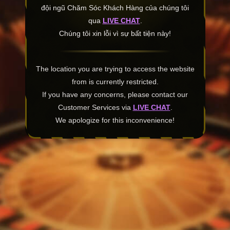
đội ngũ Chăm Sóc Khách Hàng của chúng tôi
qua
LIVE CHAT
.
Chúng tôi xin lỗi vì sự bất tiện này!
The location you are trying to access the website
from is currently restricted.
If you have any concerns, please contact our
Customer Services via
LIVE CHAT
.
We apologize for this inconvenience!