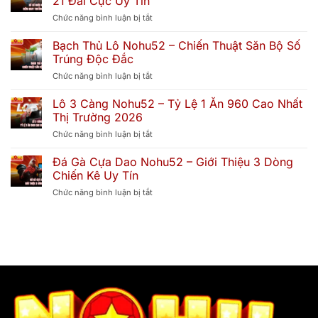
21 Đài Cực Uy Tín
–
Chức năng bình luận bị tắt
ở
Đánh
Xổ
Số
Số
Bạch Thủ Lô Nohu52 – Chiến Thuật Săn Bộ Số
Hỏng,
Miền
Nhận
Trúng Độc Đắc
Nam
Thưởng
Chức năng bình luận bị tắt
ở
Nohu52
Khủng
Bạch
–
Thủ
Lô 3 Càng Nohu52 – Tỷ Lệ 1 Ăn 960 Cao Nhất
Điểm
Lô
Quay
Thị Trường 2026
Nohu52
Thưởng
Chức năng bình luận bị tắt
ở
–
21
Lô
Chiến
Đài
3
Đá Gà Cựa Dao Nohu52 – Giới Thiệu 3 Dòng
Thuật
Cực
Càng
Săn
Chiến Kê Uy Tín
Uy
Nohu52
Bộ
Tín
Chức năng bình luận bị tắt
ở
–
Số
Đá
Tỷ
Trúng
Gà
Lệ
Độc
Cựa
1
Đắc
Dao
Ăn
Nohu52
960
–
Cao
Giới
Nhất
Thiệu
Thị
3
Trường
Dòng
2026