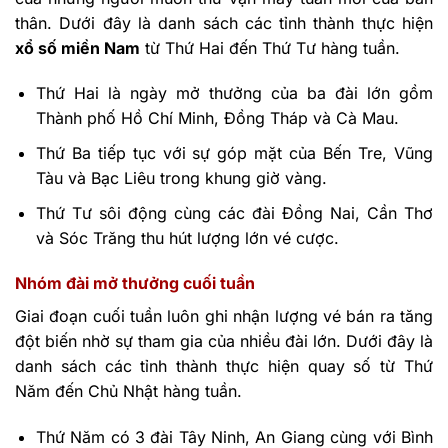
thân. Dưới đây là danh sách các tỉnh thành thực hiện
xổ số miền Nam
từ Thứ Hai đến Thứ Tư hàng tuần.
Thứ Hai là ngày mở thưởng của ba đài lớn gồm
Thành phố Hồ Chí Minh, Đồng Tháp và Cà Mau.
Thứ Ba tiếp tục với sự góp mặt của Bến Tre, Vũng
Tàu và Bạc Liêu trong khung giờ vàng.
Thứ Tư sôi động cùng các đài Đồng Nai, Cần Thơ
và Sóc Trăng thu hút lượng lớn vé cược.
Nhóm đài mở thưởng cuối tuần
Giai đoạn cuối tuần luôn ghi nhận lượng vé bán ra tăng
đột biến nhờ sự tham gia của nhiều đài lớn. Dưới đây là
danh sách các tỉnh thành thực hiện quay số từ Thứ
Năm đến Chủ Nhật hàng tuần.
Thứ Năm có 3 đài Tây Ninh, An Giang cùng với Bình