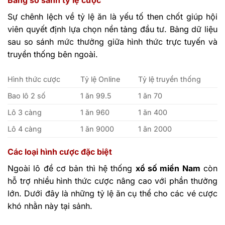
Bảng so sánh tỷ lệ cược
Sự chênh lệch về tỷ lệ ăn là yếu tố then chốt giúp hội
viên quyết định lựa chọn nền tảng đầu tư. Bảng dữ liệu
sau so sánh mức thưởng giữa hình thức trực tuyến và
truyền thống bên ngoài.
Hình thức cược
Tỷ lệ Online
Tỷ lệ truyền thống
Bao lô 2 số
1 ăn 99.5
1 ăn 70
Lô 3 càng
1 ăn 960
1 ăn 400
Lô 4 càng
1 ăn 9000
1 ăn 2000
Các loại hình cược đặc biệt
Ngoài lô đề cơ bản thì hệ thống
xổ số miền Nam
còn
hỗ trợ nhiều hình thức cược nâng cao với phần thưởng
lớn. Dưới đây là những tỷ lệ ăn cụ thể cho các vé cược
khó nhằn này tại sảnh.